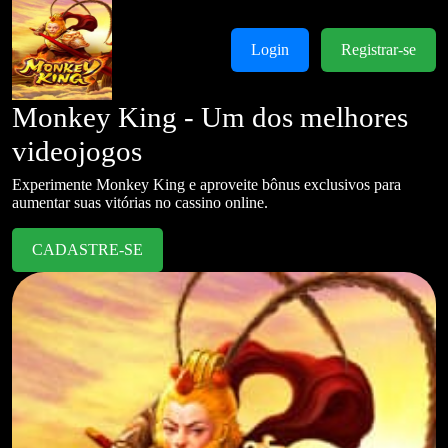
Login
Registrar-se
Monkey King - Um dos melhores
videojogos
Experimente Monkey King e aproveite bônus exclusivos para
aumentar suas vitórias no cassino online.
CADASTRE-SE