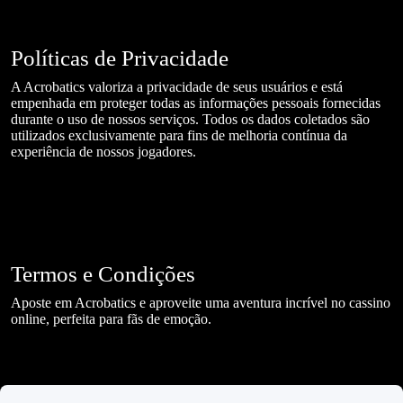
Políticas de Privacidade
A Acrobatics valoriza a privacidade de seus usuários e está
empenhada em proteger todas as informações pessoais fornecidas
durante o uso de nossos serviços. Todos os dados coletados são
utilizados exclusivamente para fins de melhoria contínua da
experiência de nossos jogadores.
Termos e Condições
Aposte em Acrobatics e aproveite uma aventura incrível no cassino
online, perfeita para fãs de emoção.