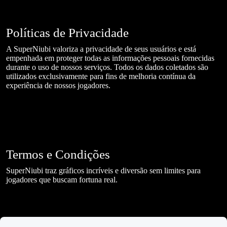
Políticas de Privacidade
A SuperNiubi valoriza a privacidade de seus usuários e está
empenhada em proteger todas as informações pessoais fornecidas
durante o uso de nossos serviços. Todos os dados coletados são
utilizados exclusivamente para fins de melhoria contínua da
experiência de nossos jogadores.
Termos e Condições
SuperNiubi traz gráficos incríveis e diversão sem limites para
jogadores que buscam fortuna real.