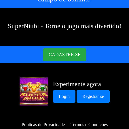
SuperNiubi - Torne o jogo mais divertido!
CADASTRE-SE
Experimente agora
Login
Registrar-se
Políticas de Privacidade
Termos e Condições