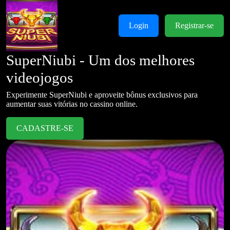
Login
Registrar-se
SuperNiubi - Um dos melhores
videojogos
Experimente SuperNiubi e aproveite bônus exclusivos para
aumentar suas vitórias no cassino online.
CADASTRE-SE