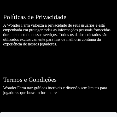
Políticas de Privacidade
A Wonder Farm valoriza a privacidade de seus usuários e está
empenhada em proteger todas as informações pessoais fornecidas
durante o uso de nossos serviços. Todos os dados coletados são
utilizados exclusivamente para fins de melhoria contínua da
experiência de nossos jogadores.
Termos e Condições
Wonder Farm traz gráficos incríveis e diversão sem limites para
jogadores que buscam fortuna real.