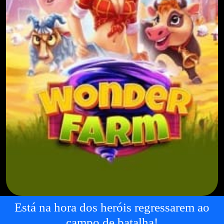
Está na hora dos heróis regressarem ao
campo de batalha!