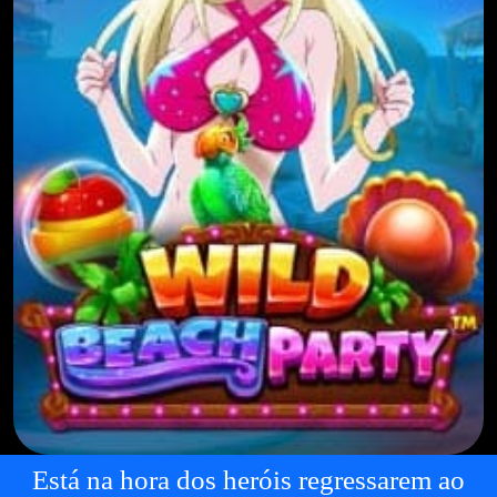
Está na hora dos heróis regressarem ao