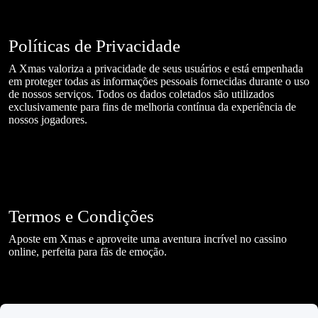
Políticas de Privacidade
A Xmas valoriza a privacidade de seus usuários e está empenhada
em proteger todas as informações pessoais fornecidas durante o uso
de nossos serviços. Todos os dados coletados são utilizados
exclusivamente para fins de melhoria contínua da experiência de
nossos jogadores.
Termos e Condições
Aposte em Xmas e aproveite uma aventura incrível no cassino
online, perfeita para fãs de emoção.