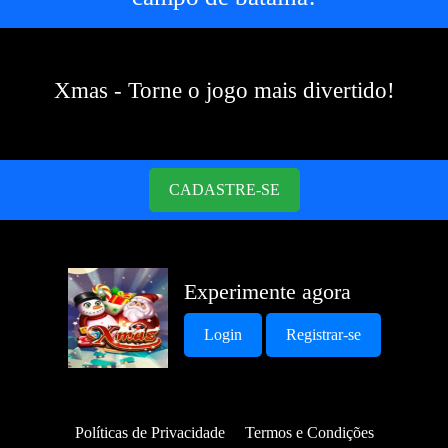
Xmas - Torne o jogo mais divertido!
CADASTRE-SE
Experimente agora
Login
Registrar-se
Políticas de Privacidade
Termos e Condições