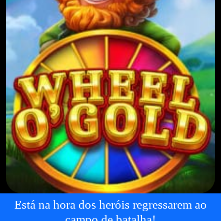
Está na hora dos heróis regressarem ao
campo de batalha!