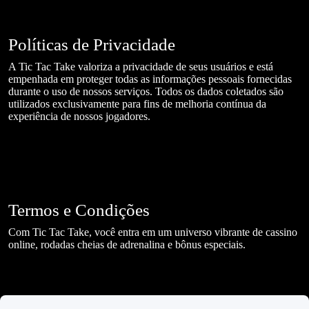
Políticas de Privacidade
A Tic Tac Take valoriza a privacidade de seus usuários e está
empenhada em proteger todas as informações pessoais fornecidas
durante o uso de nossos serviços. Todos os dados coletados são
utilizados exclusivamente para fins de melhoria contínua da
experiência de nossos jogadores.
Termos e Condições
Com Tic Tac Take, você entra em um universo vibrante de cassino
online, rodadas cheias de adrenalina e bônus especiais.