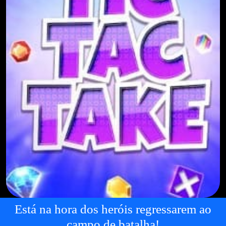
Está na hora dos heróis regressarem ao
campo de batalha!