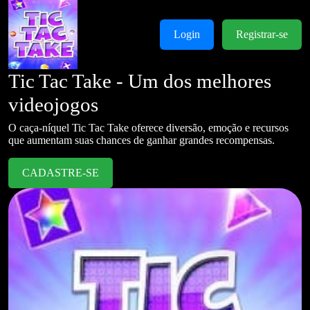
Login
Registrar-se
Tic Tac Take - Um dos melhores
videojogos
O caça-níquel Tic Tac Take oferece diversão, emoção e recursos
que aumentam suas chances de ganhar grandes recompensas.
CADASTRE-SE