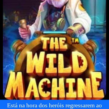
Está na hora dos heróis regressarem ao