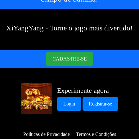
XiYangYang - Torne o jogo mais divertido!
CADASTRE-SE
Experimente agora
Login
Registrar-se
Políticas de Privacidade
Termos e Condições