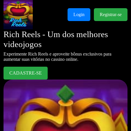
Login
Registrar-se
Rich Reels - Um dos melhores
videojogos
Experimente Rich Reels e aproveite bônus exclusivos para
aumentar suas vitórias no cassino online.
CADASTRE-SE