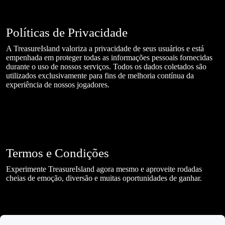
Políticas de Privacidade
A TreasureIsland valoriza a privacidade de seus usuários e está
empenhada em proteger todas as informações pessoais fornecidas
durante o uso de nossos serviços. Todos os dados coletados são
utilizados exclusivamente para fins de melhoria contínua da
experiência de nossos jogadores.
Termos e Condições
Experimente TreasureIsland agora mesmo e aproveite rodadas
cheias de emoção, diversão e muitas oportunidades de ganhar.