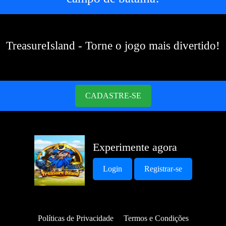
TreasureIsland - Torne o jogo mais divertido!
CADASTRE-SE
Experimente agora
Login
Registrar-se
Políticas de Privacidade
Termos e Condições