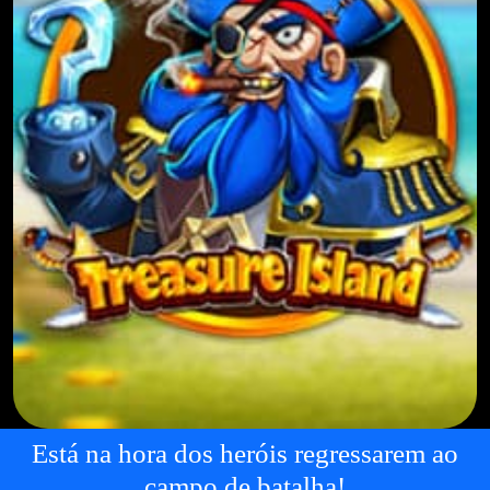
Está na hora dos heróis regressarem ao
campo de batalha!