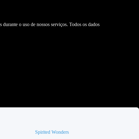
as durante o uso de nossos serviços. Todos os dados
Spirited Wonders