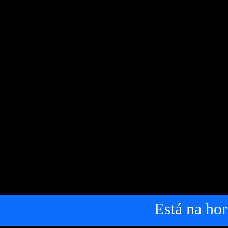
Está na hor