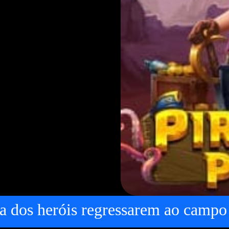
a dos heróis regressarem ao campo