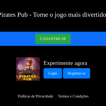
Pirates Pub - Torne o jogo mais divertido
CADASTRE-SE
Experimente agora
Login
Registrar-se
Políticas de Privacidade
Termos e Condições