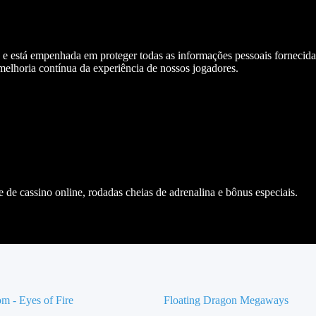
s e está empenhada em proteger todas as informações pessoais fornecid
 melhoria contínua da experiência de nossos jogadores.
de cassino online, rodadas cheias de adrenalina e bônus especiais.
 - Eyes of Fire
Floating Dragon Megaways