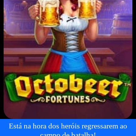
Está na hora dos heróis regressarem ao
campo de batalha!