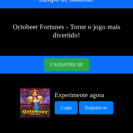
Octobeer Fortunes - Torne o jogo mais
divertido!
CADASTRE-SE
Experimente agora
Login
Registrar-se