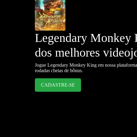
Legendary Monkey 
dos melhores videoj
Jogue Legendary Monkey King em nossa plataforma e 
rodadas cheias de bônus.
CADASTRE-SE