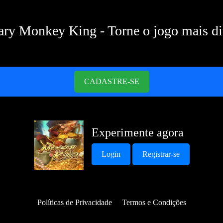
ry Monkey King - Torne o jogo mais di
CADASTRE-SE
Experimente agora
Login
Registrar-se
Políticas de Privacidade
Termos e Condições