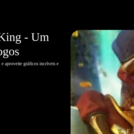
King - Um
ogos
aproveite gráficos incríveis e