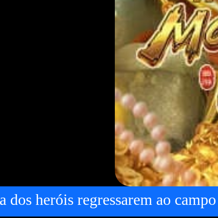
a dos heróis regressarem ao campo