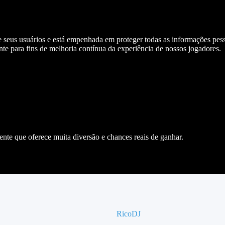
eus usuários e está empenhada em proteger todas as informações pesso
te para fins de melhoria contínua da experiência de nossos jogadores.
e que oferece muita diversão e chances reais de ganhar.
RicoDJ