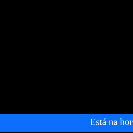
Está na hor