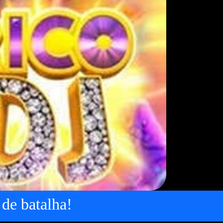
 de batalha!