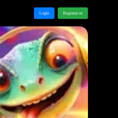
Login
Registrar-se