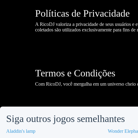
Políticas de Privacidade
A RicoDJ valoriza a privacidade de seus usuários e 
coletados são utilizados exclusivamente para fins de
Termos e Condições
Com RicoDJ, você mergulha em um universo cheio de
Siga outros jogos semelhantes
Aladdin's lamp
Wonder Elepha