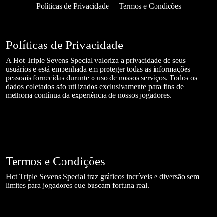
Políticas de Privacidade
Termos e Condições
Políticas de Privacidade
A Hot Triple Sevens Special valoriza a privacidade de seus
usuários e está empenhada em proteger todas as informações
pessoais fornecidas durante o uso de nossos serviços. Todos os
dados coletados são utilizados exclusivamente para fins de
melhoria contínua da experiência de nossos jogadores.
Termos e Condições
Hot Triple Sevens Special traz gráficos incríveis e diversão sem
limites para jogadores que buscam fortuna real.