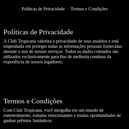
Políticas de Privacidade
Termos e Condições
Políticas de Privacidade
A Club Tropicana valoriza a privacidade de seus usuários e está
empenhada em proteger todas as informações pessoais fornecidas
durante o uso de nossos serviços. Todos os dados coletados são
utilizados exclusivamente para fins de melhoria contínua da
experiência de nossos jogadores.
Termos e Condições
Com Club Tropicana, você mergulha em um mundo de
entretenimento, rodadas emocionantes e muitas oportunidades de
ganhar prêmios fantásticos.