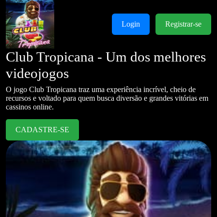
Login
Registrar-se
Club Tropicana - Um dos melhores
videojogos
O jogo Club Tropicana traz uma experiência incrível, cheio de
recursos e voltado para quem busca diversão e grandes vitórias em
cassinos online.
CADASTRE-SE