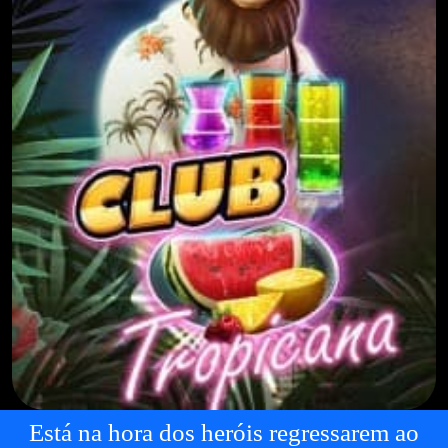
Está na hora dos heróis regressarem ao