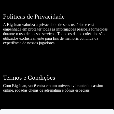
Políticas de Privacidade
A Big Juan valoriza a privacidade de seus usuários e está
empenhada em proteger todas as informações pessoais fornecidas
durante o uso de nossos serviços. Todos os dados coletados são
utilizados exclusivamente para fins de melhoria contínua da
experiência de nossos jogadores.
Termos e Condições
Com Big Juan, você entra em um universo vibrante de cassino
online, rodadas cheias de adrenalina e bônus especiais.