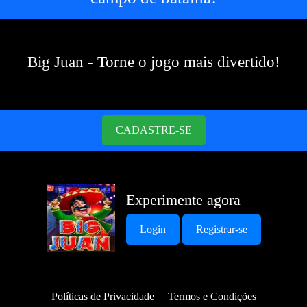
Big Juan - Torne o jogo mais divertido!
CADASTRE-SE
Experimente agora
Login
Registrar-se
Políticas de Privacidade
Termos e Condições