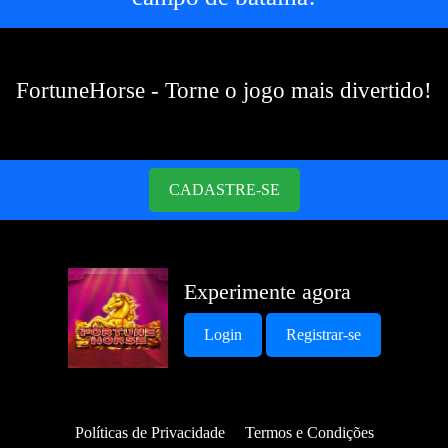
FortuneHorse - Torne o jogo mais divertido!
CADASTRE-SE
Experimente agora
Login
Registrar-se
Políticas de Privacidade
Termos e Condições