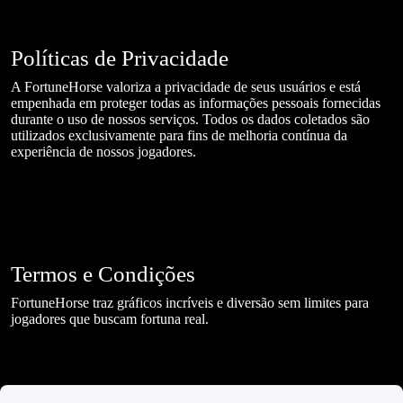
Políticas de Privacidade
A FortuneHorse valoriza a privacidade de seus usuários e está
empenhada em proteger todas as informações pessoais fornecidas
durante o uso de nossos serviços. Todos os dados coletados são
utilizados exclusivamente para fins de melhoria contínua da
experiência de nossos jogadores.
Termos e Condições
FortuneHorse traz gráficos incríveis e diversão sem limites para
jogadores que buscam fortuna real.