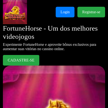
Login
Registrar-se
FortuneHorse - Um dos melhores
videojogos
Experimente FortuneHorse e aproveite bônus exclusivos para
aumentar suas vitórias no cassino online.
CADASTRE-SE