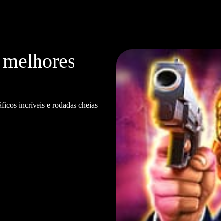
 melhores
icos incríveis e rodadas cheias