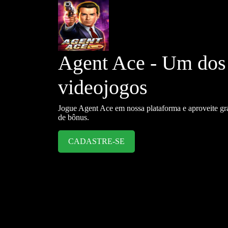
Agent Ace - Um dos
videojogos
Jogue Agent Ace em nossa plataforma e aproveite gráf
de bônus.
CADASTRE-SE