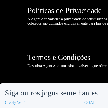
Políticas de Privacidade
A Agent Ace valoriza a privacidade de seus usuários
coletados são utilizados exclusivamente para fins de
Termos e Condições
Descubra Agent Ace, uma slot envolvente que oferece
Siga outros jogos semelhantes
Greedy Wolf
GOAL