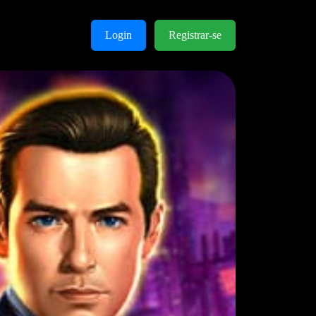
Login
Registrar-se