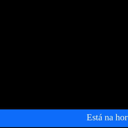
Está na hor