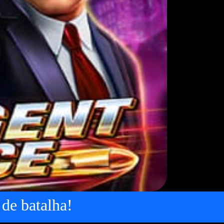
 de batalha!