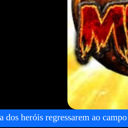
a dos heróis regressarem ao campo