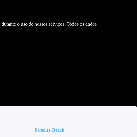
 durante o uso de nossos serviços. Todos os dados
Paradise Beach