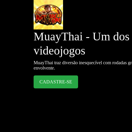
MuayThai - Um dos
videojogos
MuayThai traz diversão inesquecível com rodadas grá
envolvente.
CADASTRE-SE