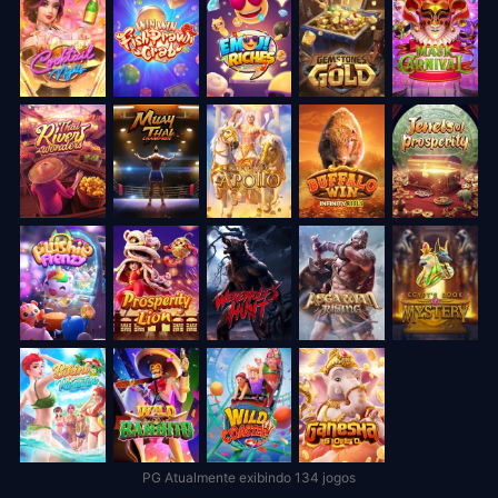
PG Atualmente exibindo 134 jogos