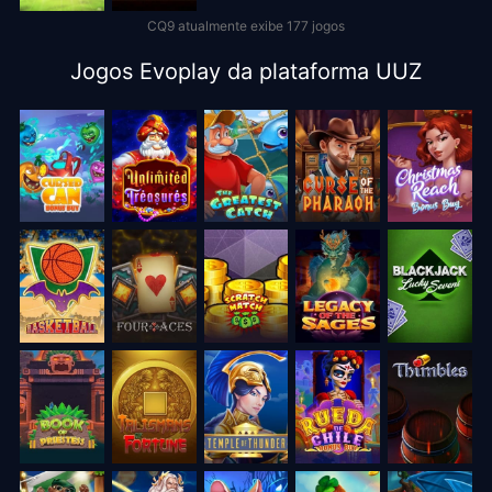
CQ9 atualmente exibe 177 jogos
Jogos Evoplay da plataforma UUZ