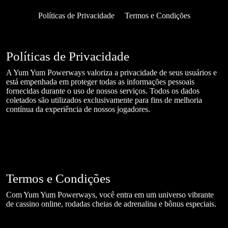
Políticas de Privacidade
Termos e Condições
Políticas de Privacidade
A Yum Yum Powerways valoriza a privacidade de seus usuários e
está empenhada em proteger todas as informações pessoais
fornecidas durante o uso de nossos serviços. Todos os dados
coletados são utilizados exclusivamente para fins de melhoria
contínua da experiência de nossos jogadores.
Termos e Condições
Com Yum Yum Powerways, você entra em um universo vibrante
de cassino online, rodadas cheias de adrenalina e bônus especiais.