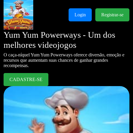
Login
Registrar-se
Yum Yum Powerways - Um dos
melhores videojogos
O caça-níquel Yum Yum Powerways oferece diversão, emoção e
recursos que aumentam suas chances de ganhar grandes
recompensas.
CADASTRE-SE