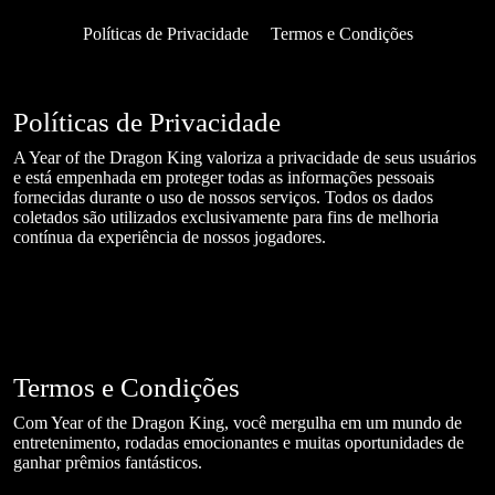
Políticas de Privacidade
Termos e Condições
Políticas de Privacidade
A Year of the Dragon King valoriza a privacidade de seus usuários
e está empenhada em proteger todas as informações pessoais
fornecidas durante o uso de nossos serviços. Todos os dados
coletados são utilizados exclusivamente para fins de melhoria
contínua da experiência de nossos jogadores.
Termos e Condições
Com Year of the Dragon King, você mergulha em um mundo de
entretenimento, rodadas emocionantes e muitas oportunidades de
ganhar prêmios fantásticos.