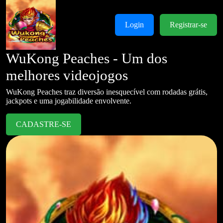
Login
Registrar-se
WuKong Peaches - Um dos
melhores videojogos
WuKong Peaches traz diversão inesquecível com rodadas grátis,
jackpots e uma jogabilidade envolvente.
CADASTRE-SE