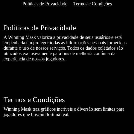
Políticas de Privacidade
Termos e Condições
Políticas de Privacidade
A Winning Mask valoriza a privacidade de seus usuários e está
empenhada em proteger todas as informações pessoais fornecidas
durante o uso de nossos serviços. Todos os dados coletados são
utilizados exclusivamente para fins de melhoria contínua da
experiência de nossos jogadores.
Termos e Condições
Winning Mask traz gráficos incríveis e diversão sem limites para
jogadores que buscam fortuna real.