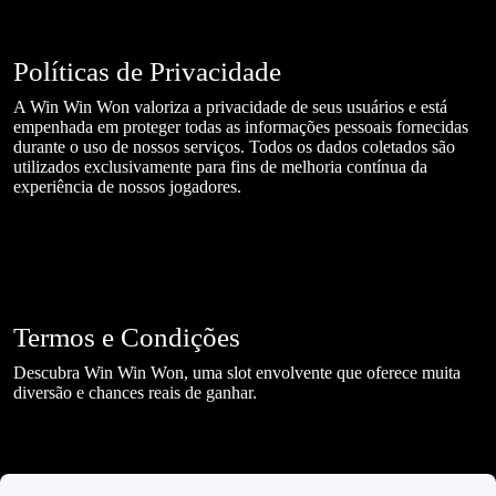
Políticas de Privacidade
A Win Win Won valoriza a privacidade de seus usuários e está
empenhada em proteger todas as informações pessoais fornecidas
durante o uso de nossos serviços. Todos os dados coletados são
utilizados exclusivamente para fins de melhoria contínua da
experiência de nossos jogadores.
Termos e Condições
Descubra Win Win Won, uma slot envolvente que oferece muita
diversão e chances reais de ganhar.