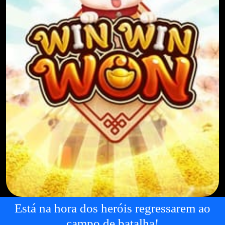
Está na hora dos heróis regressarem ao
campo de batalha!