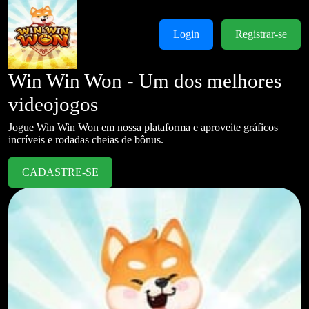
Login
Registrar-se
Win Win Won - Um dos melhores
videojogos
Jogue Win Win Won em nossa plataforma e aproveite gráficos
incríveis e rodadas cheias de bônus.
CADASTRE-SE