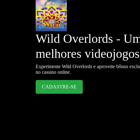
Wild Overlords - U
melhores videojogos
Experimente Wild Overlords e aproveite bônus exclus
no cassino online.
CADASTRE-SE