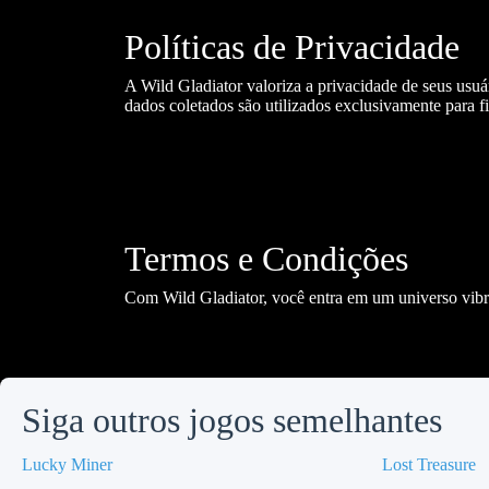
Políticas de Privacidade
A Wild Gladiator valoriza a privacidade de seus usuá
dados coletados são utilizados exclusivamente para f
Termos e Condições
Com Wild Gladiator, você entra em um universo vibran
Siga outros jogos semelhantes
Lucky Miner
Lost Treasure