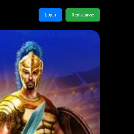
Login
Registrar-se