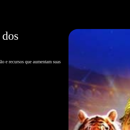
 dos
ção e recursos que aumentam suas