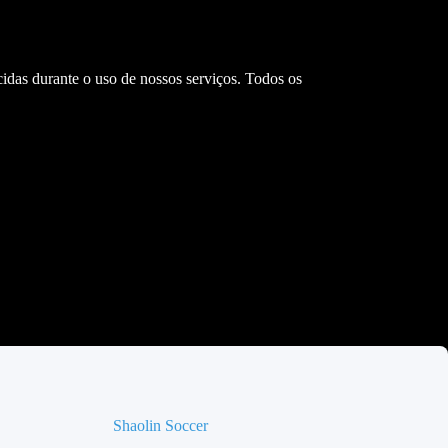
cidas durante o uso de nossos serviços. Todos os
Shaolin Soccer