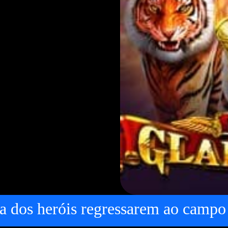
a dos heróis regressarem ao campo