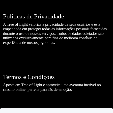
Políticas de Privacidade
A Tree of Light valoriza a privacidade de seus usuários e está
empenhada em proteger todas as informações pessoais fornecidas
durante o uso de nossos serviços. Todos os dados coletados são
utilizados exclusivamente para fins de melhoria contínua da
experiência de nossos jogadores.
Termos e Condições
Aposte em Tree of Light e aproveite uma aventura incrível no
cassino online, perfeita para fãs de emoção.