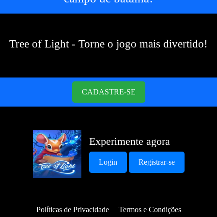
Tree of Light - Torne o jogo mais divertido!
CADASTRE-SE
Experimente agora
Login
Registrar-se
Políticas de Privacidade
Termos e Condições