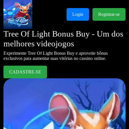
Login
Registrar-se
Tree Of Light Bonus Buy - Um dos
melhores videojogos
Experimente Tree Of Light Bonus Buy e aproveite bônus
exclusivos para aumentar suas vitórias no cassino online.
CADASTRE-SE