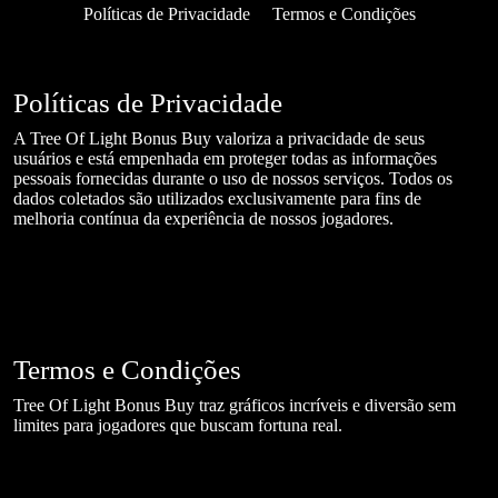
Políticas de Privacidade
Termos e Condições
Políticas de Privacidade
A Tree Of Light Bonus Buy valoriza a privacidade de seus
usuários e está empenhada em proteger todas as informações
pessoais fornecidas durante o uso de nossos serviços. Todos os
dados coletados são utilizados exclusivamente para fins de
melhoria contínua da experiência de nossos jogadores.
Termos e Condições
Tree Of Light Bonus Buy traz gráficos incríveis e diversão sem
limites para jogadores que buscam fortuna real.