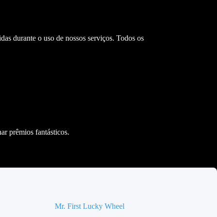
idas durante o uso de nossos serviços. Todos os
r prêmios fantásticos.
Mr. First Lucky Wheel