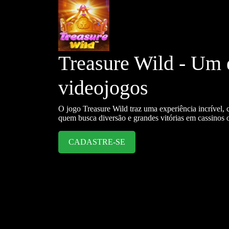
Treasure Wild - Um 
videojogos
O jogo Treasure Wild traz uma experiência incrível, 
quem busca diversão e grandes vitórias em cassinos o
CADASTRE-SE