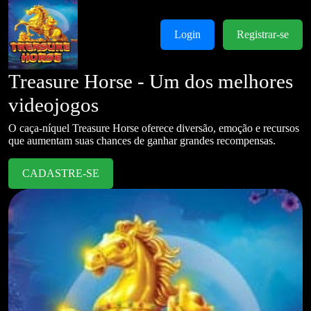
Login
Registrar-se
Treasure Horse - Um dos melhores
videojogos
O caça-níquel Treasure Horse oferece diversão, emoção e recursos
que aumentam suas chances de ganhar grandes recompensas.
CADASTRE-SE