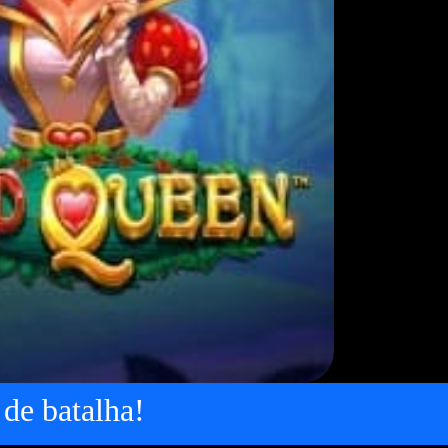
 de batalha!