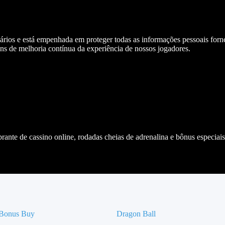
rios e está empenhada em proteger todas as informações pessoais forne
ins de melhoria contínua da experiência de nossos jogadores.
nte de cassino online, rodadas cheias de adrenalina e bônus especiais
 Bonus Buy
Dragon Ball