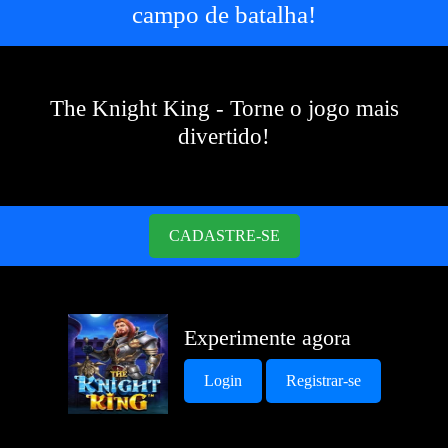
campo de batalha!
The Knight King - Torne o jogo mais
divertido!
CADASTRE-SE
Experimente agora
Login
Registrar-se