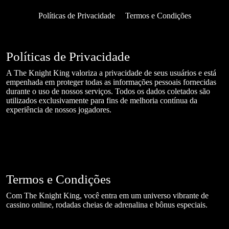
Políticas de Privacidade
Termos e Condições
Políticas de Privacidade
A The Knight King valoriza a privacidade de seus usuários e está
empenhada em proteger todas as informações pessoais fornecidas
durante o uso de nossos serviços. Todos os dados coletados são
utilizados exclusivamente para fins de melhoria contínua da
experiência de nossos jogadores.
Termos e Condições
Com The Knight King, você entra em um universo vibrante de
cassino online, rodadas cheias de adrenalina e bônus especiais.