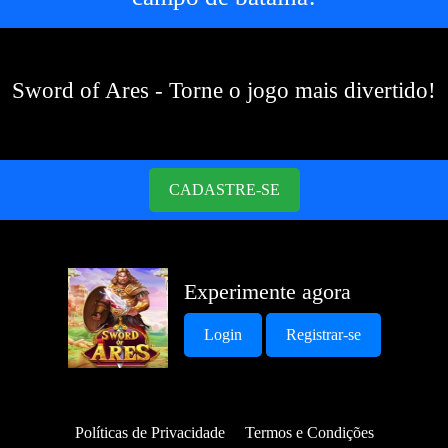
Sword of Ares - Torne o jogo mais divertido!
CADASTRE-SE
Experimente agora
Login
Registrar-se
Políticas de Privacidade
Termos e Condições