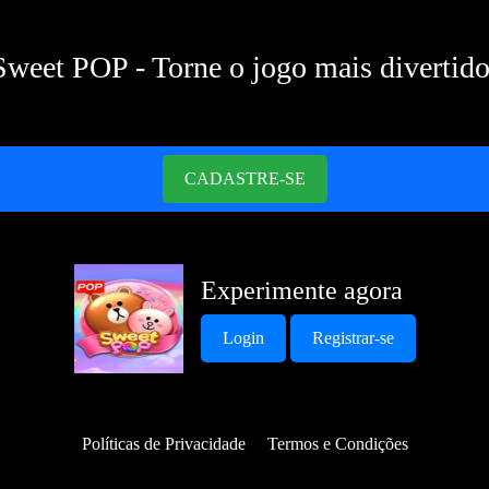
Sweet POP - Torne o jogo mais divertido
CADASTRE-SE
Experimente agora
Login
Registrar-se
Políticas de Privacidade
Termos e Condições