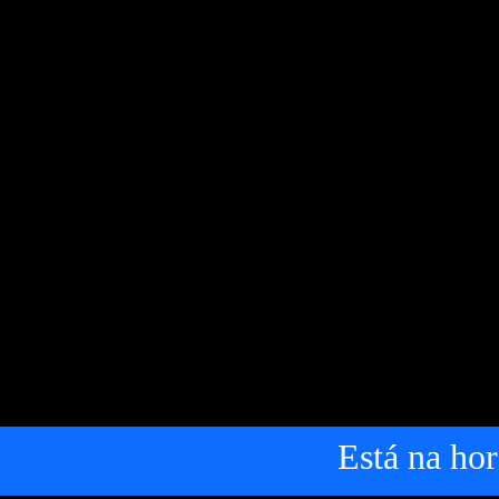
Está na hor