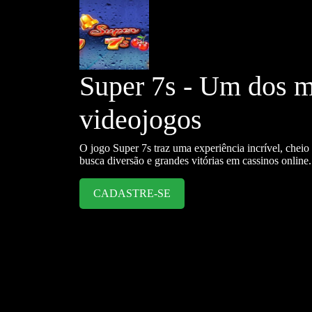
Super 7s - Um dos m
videojogos
O jogo Super 7s traz uma experiência incrível, cheio
busca diversão e grandes vitórias em cassinos online.
CADASTRE-SE