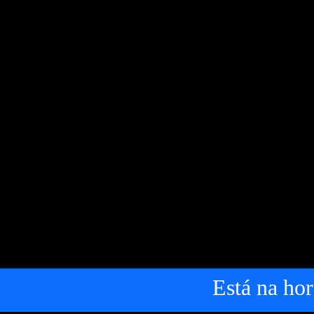
Está na hor