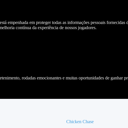
e está empenhada em proteger todas as informações pessoais fornecidas 
 melhoria contínua da experiência de nossos jogadores.
enimento, rodadas emocionantes e muitas oportunidades de ganhar prê
Chicken Chase