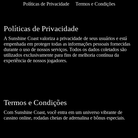
Políticas de Privacidade
Termos e Condições
Políticas de Privacidade
A Sunshine Coast valoriza a privacidade de seus usuários e está
empenhada em proteger todas as informações pessoais fornecidas
durante o uso de nossos serviços. Todos os dados coletados são
utilizados exclusivamente para fins de melhoria contínua da
experiência de nossos jogadores.
Termos e Condições
Com Sunshine Coast, você entra em um universo vibrante de
cassino online, rodadas cheias de adrenalina e bônus especiais.