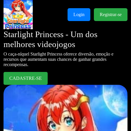
Login
Registrar-se
Starlight Princess - Um dos
melhores videojogos
O caça-níquel Starlight Princess oferece diversão, emoção e
recursos que aumentam suas chances de ganhar grandes
recompensas.
CADASTRE-SE