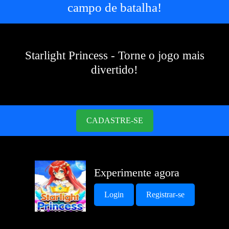
campo de batalha!
Starlight Princess - Torne o jogo mais
divertido!
CADASTRE-SE
Experimente agora
Login
Registrar-se