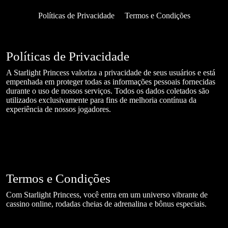
Políticas de Privacidade
Termos e Condições
Políticas de Privacidade
A Starlight Princess valoriza a privacidade de seus usuários e está
empenhada em proteger todas as informações pessoais fornecidas
durante o uso de nossos serviços. Todos os dados coletados são
utilizados exclusivamente para fins de melhoria contínua da
experiência de nossos jogadores.
Termos e Condições
Com Starlight Princess, você entra em um universo vibrante de
cassino online, rodadas cheias de adrenalina e bônus especiais.