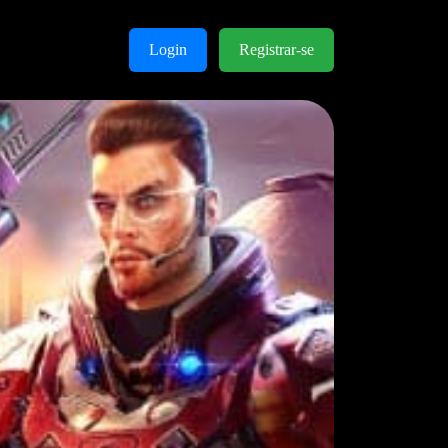
Login
Registrar-se