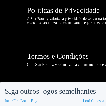
Políticas de Privacidade
A Star Bounty valoriza a privacidade de seus usuári
coletados são utilizados exclusivamente para fins de
Termos e Condições
Com Star Bounty, você mergulha em um mundo de ent
Siga outros jogos semelhantes
Inner Fire Bonus Buy
Lord Ganesha