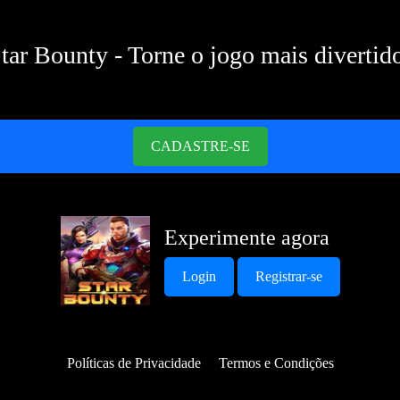
tar Bounty - Torne o jogo mais divertid
CADASTRE-SE
Experimente agora
Login
Registrar-se
Políticas de Privacidade
Termos e Condições