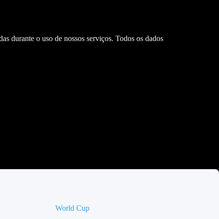
das durante o uso de nossos serviços. Todos os dados
World Cup