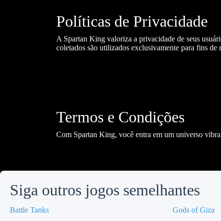
Políticas de Privacidade
A Spartan King valoriza a privacidade de seus usuár
coletados são utilizados exclusivamente para fins de
Termos e Condições
Com Spartan King, você entra em um universo vibrant
Siga outros jogos semelhantes
Battle Tanks
Gods of Giza