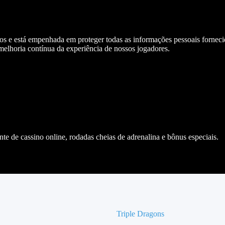
ios e está empenhada em proteger todas as informações pessoais forneci
 melhoria contínua da experiência de nossos jogadores.
e de cassino online, rodadas cheias de adrenalina e bônus especiais.
Triple Dragons