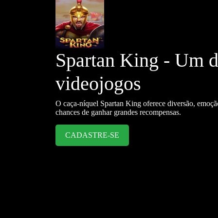
Spartan King - Um 
videojogos
O caça-níquel Spartan King oferece diversão, emoçã
chances de ganhar grandes recompensas.
CADASTRE-SE