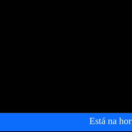
Está na hor