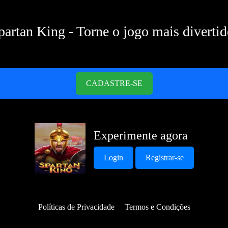
partan King - Torne o jogo mais divertid
CADASTRE-SE
Experimente agora
Login
Registrar-se
Políticas de Privacidade
Termos e Condições