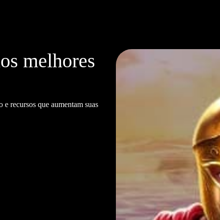
dos melhores
o e recursos que aumentam suas