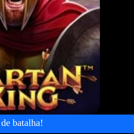
 de batalha!