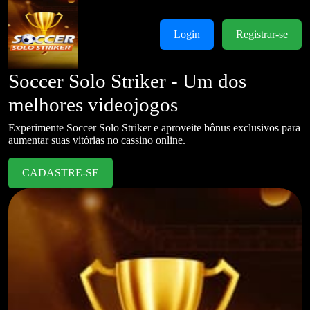
Login
Registrar-se
Soccer Solo Striker - Um dos
melhores videojogos
Experimente Soccer Solo Striker e aproveite bônus exclusivos para
aumentar suas vitórias no cassino online.
CADASTRE-SE