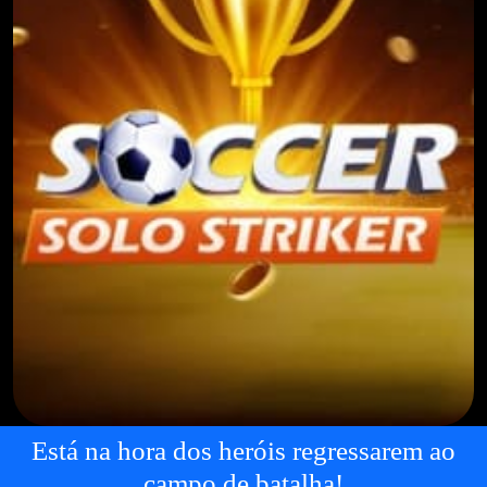
Está na hora dos heróis regressarem ao
campo de batalha!