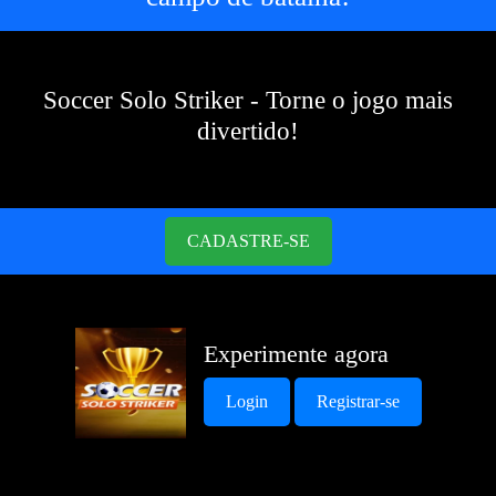
Soccer Solo Striker - Torne o jogo mais
divertido!
CADASTRE-SE
Experimente agora
Login
Registrar-se