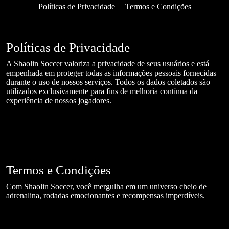
Políticas de Privacidade
Termos e Condições
Políticas de Privacidade
A Shaolin Soccer valoriza a privacidade de seus usuários e está
empenhada em proteger todas as informações pessoais fornecidas
durante o uso de nossos serviços. Todos os dados coletados são
utilizados exclusivamente para fins de melhoria contínua da
experiência de nossos jogadores.
Termos e Condições
Com Shaolin Soccer, você mergulha em um universo cheio de
adrenalina, rodadas emocionantes e recompensas imperdíveis.