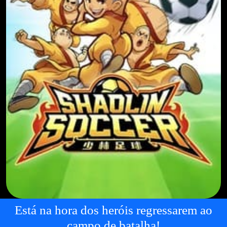
Está na hora dos heróis regressarem ao
campo de batalha!