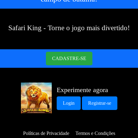
Safari King - Torne o jogo mais divertido!
CADASTRE-SE
Experimente agora
Login
Registrar-se
Políticas de Privacidade
Termos e Condições