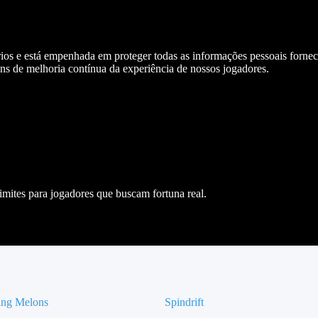
rios e está empenhada em proteger todas as informações pessoais fornec
ins de melhoria contínua da experiência de nossos jogadores.
limites para jogadores que buscam fortuna real.
ng Melons
Spindrift