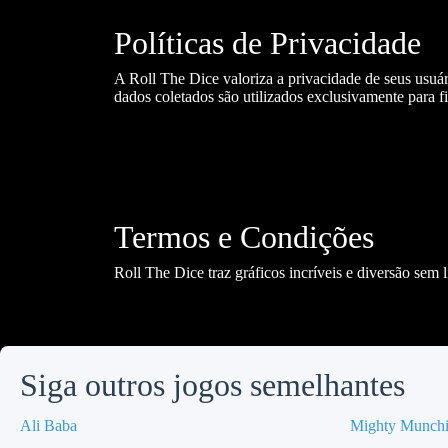
Políticas de Privacidade
A Roll The Dice valoriza a privacidade de seus usuá
dados coletados são utilizados exclusivamente para f
Termos e Condições
Roll The Dice traz gráficos incríveis e diversão sem 
Siga outros jogos semelhantes
Ali Baba
Mighty Munchi