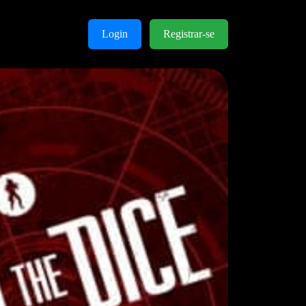
Login
Registrar-se