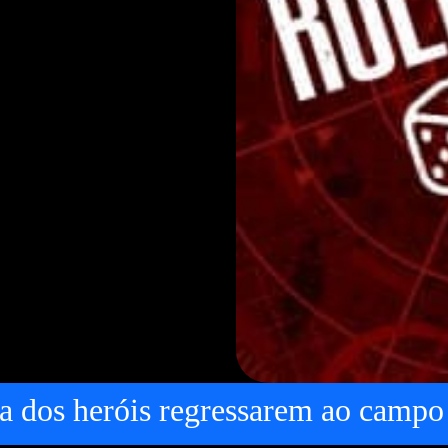
a dos heróis regressarem ao campo