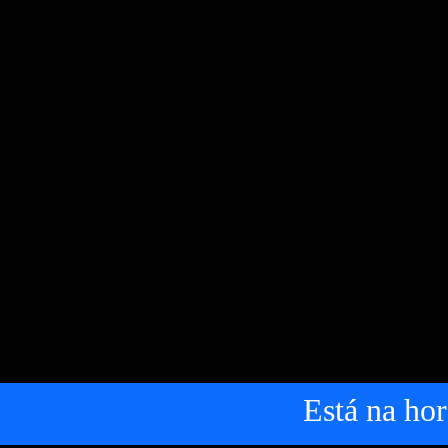
Está na hor