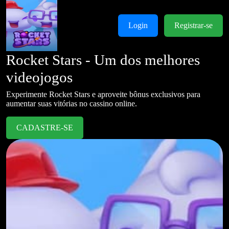
Login
Registrar-se
Rocket Stars - Um dos melhores
videojogos
Experimente Rocket Stars e aproveite bônus exclusivos para
aumentar suas vitórias no cassino online.
CADASTRE-SE