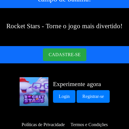
Rocket Stars - Torne o jogo mais divertido!
CADASTRE-SE
Experimente agora
Login
Registrar-se
Políticas de Privacidade
Termos e Condições