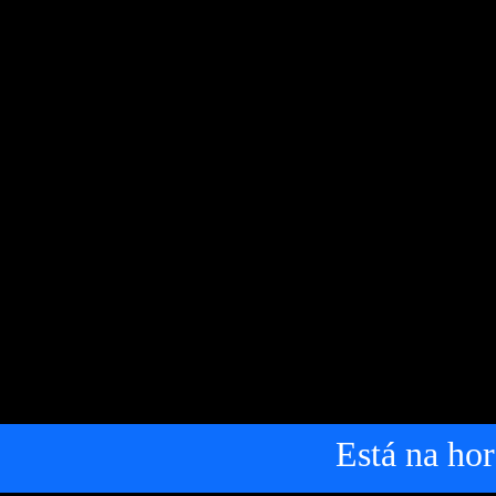
Está na hor