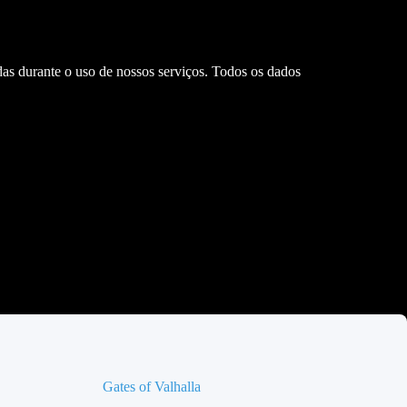
das durante o uso de nossos serviços. Todos os dados
Gates of Valhalla