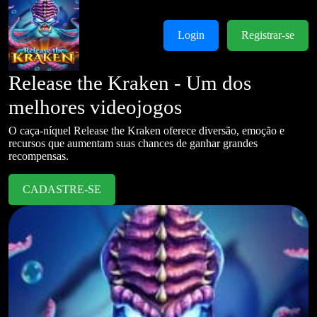
Login
Registrar-se
Release the Kraken - Um dos
melhores videojogos
O caça-níquel Release the Kraken oferece diversão, emoção e
recursos que aumentam suas chances de ganhar grandes
recompensas.
CADASTRE-SE