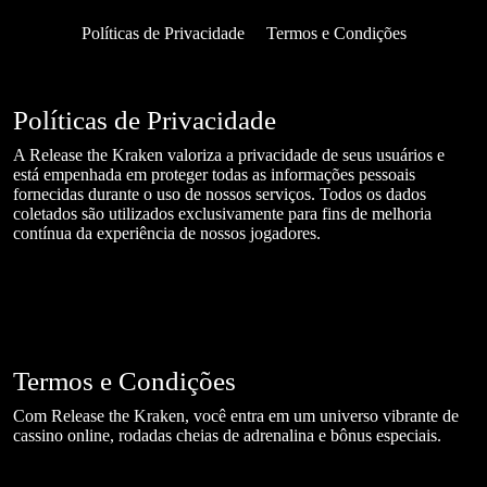
Políticas de Privacidade
Termos e Condições
Políticas de Privacidade
A Release the Kraken valoriza a privacidade de seus usuários e
está empenhada em proteger todas as informações pessoais
fornecidas durante o uso de nossos serviços. Todos os dados
coletados são utilizados exclusivamente para fins de melhoria
contínua da experiência de nossos jogadores.
Termos e Condições
Com Release the Kraken, você entra em um universo vibrante de
cassino online, rodadas cheias de adrenalina e bônus especiais.