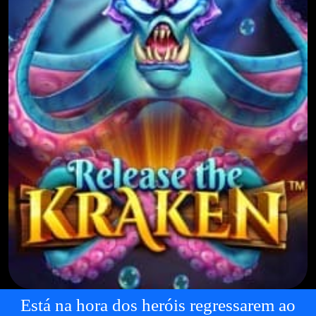
Está na hora dos heróis regressarem ao